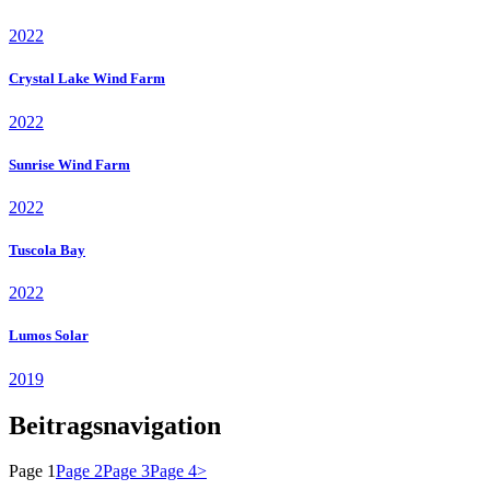
2022
Crystal Lake Wind Farm
2022
Sunrise Wind Farm
2022
Tuscola Bay
2022
Lumos Solar
2019
Beitragsnavigation
Page
1
Page
2
Page
3
Page
4
>